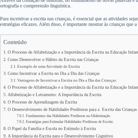
Através da contação de histórias, do ensinamento de novas palavras e do 
ortografia e compreensão linguística.
Para incentivar a escrita nas crianças, é essencial que as atividades sej
estratégias eficazes. Além disso, é importante mostrar às crianças que 
Conteúdo
O Processo de Alfabetização e a Importância da Escrita na Educação Infant
Como Desenvolver o Hábito da Escrita nas Crianças
Exemplo de uma Atividade de Escrita
Como Incentivar a Escrita no Dia a Dia das Crianças
Vantagens de Incentivar a Escrita no Dia a Dia das Crianças:
O Processo de Alfabetização e a Importância da Escrita na Educação Infant
Alfabetização e Letramento: A Importância da Escrita
O Processo de Aprendizagem da Escrita
O Desenvolvimento de Habilidades Preditoras para a Escrita das Crianças
Fundamentos das Habilidades Preditoras na Alfabetização:
Estratégias para Estimular Habilidades Preditoras de Escrita:
O Papel da Família e Escola no Estímulo à Escrita
A Importância da Escrita para o Desenvolvimento Cognitivo