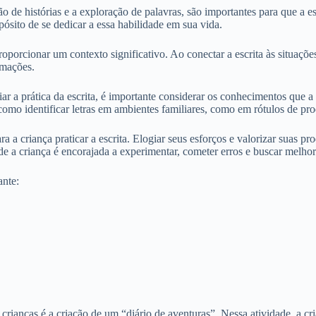
o de histórias e a exploração de palavras, são importantes para que a e
ósito de se dedicar a essa habilidade em sua vida.
oporcionar um contexto significativo. Ao conectar a escrita às situaçõe
rmações.
r a prática da escrita, é importante considerar os conhecimentos que a cr
mo identificar letras em ambientes familiares, como em rótulos de produ
a criança praticar a escrita. Elogiar seus esforços e valorizar suas pr
e a criança é encorajada a experimentar, cometer erros e buscar melhor
ante:
ianças é a criação de um “diário de aventuras”. Nessa atividade, a cria