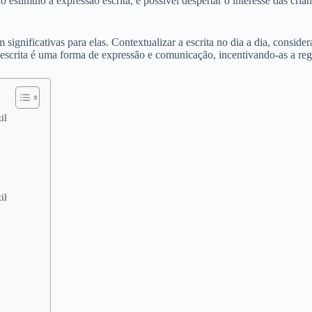
estímulo à expressão escrita, é possível despertar o interesse das crian
am significativas para elas. Contextualizar a escrita no dia a dia, consi
a escrita é uma forma de expressão e comunicação, incentivando-as a regi
il
il