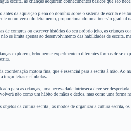
ngua escrita, as crianças adquirem conhecimentos básicos que são neces
 antes da aquisição plena do domínio sobre o sistema de escrita e leitu
emente no universo do letramento, proporcionando uma imersão gradual n
 de compras ou escrever histórias do seu próprio jeito, as crianças con
l não se limita apenas ao desenvolvimento das habilidades de escrita, 
rianças explorem, brinquem e experimentem diferentes formas de se expr
crita.
a coordenação motora fina, que é essencial para a escrita à mão. Ao man
 traçar letras e símbolos.
ado para as crianças, uma necessidade intrínseca deve ser despertada ne
esenvolverá não como um hábito de mãos e dedos, mas como uma forma 
 objetos da cultura escrita , os modos de organizar a cultura escrita, os