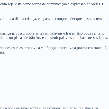
scrita seja vista como forma de comunicação e expressão de ideias. É
s do dia a dia da criança, ela passa a compreender que a escrita tem um
iança já possui sobre as letras, palavras e frases. Isso pode ser feito
tos ou placas de trânsito, e construir palavras com base nessas letras.
oduções escritas promove a confiança e incentiva a prática constante. A
ias.
nça pode escrever sobre suas experiências diárias, registrar suas