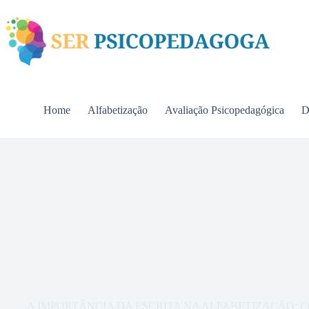
Pular
para
o
conteúdo
Home
Alfabetização
Avaliação Psicopedagógica
D
A IMPORTÂNCIA DA ESCRITA NA ALFABETIZAÇÃO: 