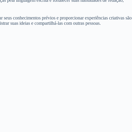
ças pela linguagem escrita e fortalecer suas habilidades de redação,
derar seus conhecimentos prévios e proporcionar experiências criativas são
strar suas ideias e compartilhá-las com outras pessoas.