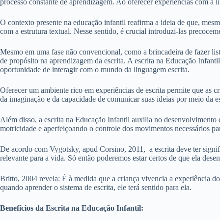
processo constante de aprendizagem. Ao oferecer experiências com a lí
O contexto presente na educação infantil reafirma a ideia de que, mesmo
com a estrutura textual. Nesse sentido, é crucial introduzi-las precoc
Mesmo em uma fase não convencional, como a brincadeira de fazer listas
de propósito na aprendizagem da escrita. A escrita na Educação Infanti
oportunidade de interagir com o mundo da linguagem escrita.
Oferecer um ambiente rico em experiências de escrita permite que as c
da imaginação e da capacidade de comunicar suas ideias por meio da es
Além disso, a escrita na Educação Infantil auxilia no desenvolvimento d
motricidade e aperfeiçoando o controle dos movimentos necessários para
De acordo com Vygotsky, apud Corsino, 2011, a escrita deve ter signific
relevante para a vida. Só então poderemos estar certos de que ela d
Britto, 2004 revela: É à medida que a criança vivencia a experiência dos
quando aprender o sistema de escrita, ele terá sentido para ela.
Benefícios da Escrita na Educação Infantil: