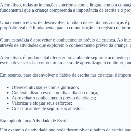
Além disso, todas as interações anteriores com a língua, como a contaçã
fundamental que a criança compreenda a importância da escrita e o prop
Uma maneira eficaz de desenvolver o hábito da escrita nas crianças é pr
propósito real e é fundamental para a comunicação e o registro de info
Outra estratégia é aproveitar o conhecimento prévio da criança. Ao inicia
através de atividades que explorem o conhecimento prévio da criança, co
Além disso, é fundamental oferecer um ambiente seguro e acolhedor para 
escrita deve ser vista como um processo de aprendizagem contínuo, ond
Em resumo, para desenvolver o hábito da escrita nas crianças, é import
Oferecer atividades com significado;
Contextualizar a escrita no dia a dia da criança;
Aproveitar o conhecimento prévio da criança;
Valorizar e elogiar seus esforços;
Criar um ambiente seguro e acolhedor.
Exemplo de uma Atividade de Escrita
Um exemplo de atividade que pode desenvolver o hábito da escrita nas cr