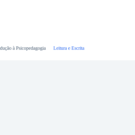
odução à Psicopedagogia
Leitura e Escrita
Linguagem Oral
M